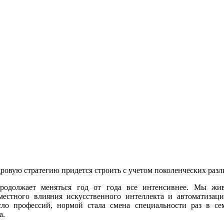
овую стратегию придется строить с учетом поколенческих разл
родолжает меняться год от года все интенсивнее. Мы жив
естного влияния искусственного интеллекта и автоматизац
сло профессий, нормой стала смена специальности раз в се
а.